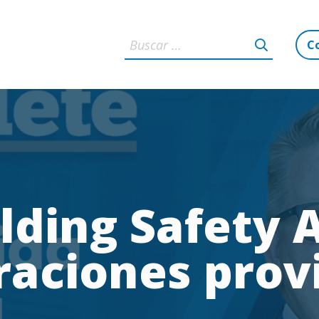
C
lding Safety 
raciones prov