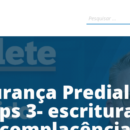
rança Predial
ips 3- escritur
complacênci