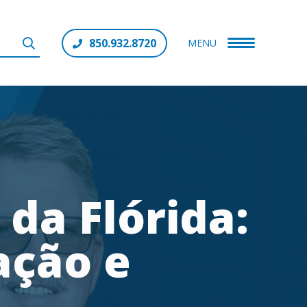
850.932.8720
MENU
 da Flórida:
ação e
a