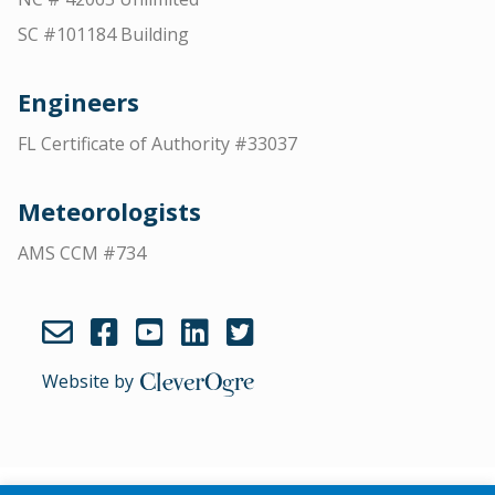
SC #101184 Building
Engineers
FL Certificate of Authority #33037
Meteorologists
AMS CCM #734
Website by
CleverOgre
English
(
Inglés
)
Português
(
Portugués, Brasil
)